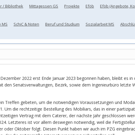
r / Bibliothek
Mittagessen GS
Projekte
Eföb
Eföb (Angebote, Koo
e MS
SchiC & Noten
Beruf und Studium
Sozialarbeit MS
Abschlü
Dezember 2022 erst Ende Januar 2023 begonnen haben, bleibt es in de
it den Senatsverwaltungen, Bezirk, sowie dem Ingenieurbüro letzte W
 ein Treffen gebeten, um die notwendigen Voraussetzungen und Mod
1. Um die rechtzeitige Bestellung des Mobiliars, das in einer partiz
eitigen Vertrag mit dem Caterer, der nächste Jahr geschlossen werde
4. Letzteres ist vor allem deswegen notwendig, weil die Fertigstellun
er oder Oktober folgt. Diesen Punkt haben wir auch im PZG eingebra