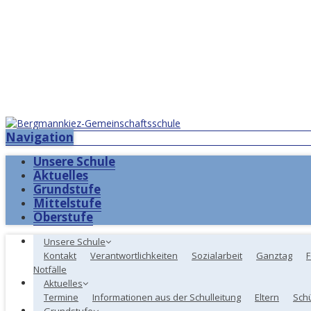
Navigation
Unsere Schule
Aktuelles
Grundstufe
Mittelstufe
Oberstufe
Unsere Schule
Kontakt
Verantwortlichkeiten
Sozialarbeit
Ganztag
F
Notfälle
Aktuelles
Termine
Informationen aus der Schulleitung
Eltern
Sch
Grundstufe