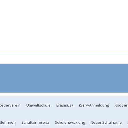
örderverein
Umweltschule
Erasmus+
iServ-Anmeldung
Kooper
ülerInnen
Schulkonferenz
Schulentwicklung
Neuer Schulname