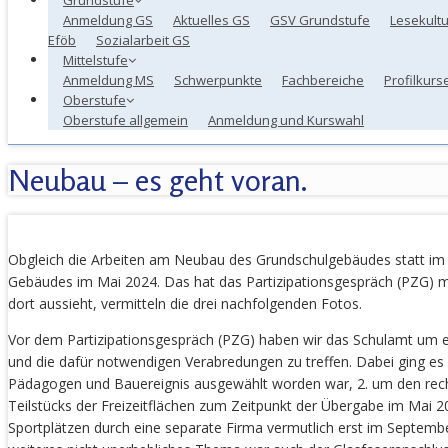
Anmeldung GS
Aktuelles GS
GSV Grundstufe
Lesekultu
Eföb
Sozialarbeit GS
Mittelstufe
Anmeldung MS
Schwerpunkte
Fachbereiche
Profilkurs
Oberstufe
Oberstufe allgemein
Anmeldung und Kurswahl
Neubau – es geht voran.
Obgleich die Arbeiten am Neubau des Grundschulgebäudes statt im 
Gebäudes im Mai 2024. Das hat das Partizipationsgespräch (PZG) m
dort aussieht, vermitteln die drei nachfolgenden Fotos.
Vor dem Partizipationsgespräch (PZG) haben wir das Schulamt um
und die dafür notwendigen Verabredungen zu treffen. Dabei ging es 
Pädagogen und Bauereignis ausgewählt worden war, 2. um den rechtz
Teilstücks der Freizeitflächen zum Zeitpunkt der Übergabe im Mai 202
Sportplätzen durch eine separate Firma vermutlich erst im Septemb