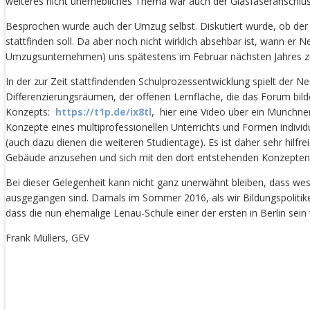
weiteres nicht unerhebliches Thema war auch der Glasfaseranschluss
Besprochen wurde auch der Umzug selbst. Diskutiert wurde, ob der
stattfinden soll. Da aber noch nicht wirklich absehbar ist, wann er 
Umzugsunternehmen) uns spätestens im Februar nächsten Jahres 
In der zur Zeit stattfindenden Schulprozessentwicklung spielt der
Differenzierungsräumen, der offenen Lernfläche, die das Forum bild
Konzepts:
https://t1p.de/ix8tl
, hier eine Video über ein Münch
Konzepte eines multiprofessionellen Unterrichts und Formen individ
(auch dazu dienen die weiteren Studientage). Es ist daher sehr hilfre
Gebäude anzusehen und sich mit den dort entstehenden Konzepten a
Bei dieser Gelegenheit kann nicht ganz unerwähnt bleiben, dass we
ausgegangen sind. Damals im Sommer 2016, als wir Bildungspolitik
dass die nun ehemalige Lenau-Schule einer der ersten in Berlin se
Frank Müllers, GEV