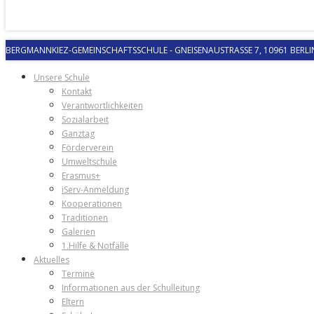
BERGMANNKIEZ-GEMEINSCHAFTSSCHULE
-
GNEISENAUSTRASSE 7, 10961 BERLIN
Unsere Schule
Kontakt
Verantwortlichkeiten
Sozialarbeit
Ganztag
Förderverein
Umweltschule
Erasmus+
iServ-Anmeldung
Kooperationen
Traditionen
Galerien
1.Hilfe & Notfälle
Aktuelles
Termine
Informationen aus der Schulleitung
Eltern