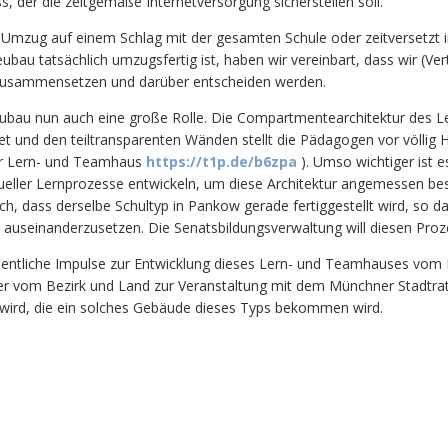
, der die zeitgemäße Internetversorgung sicherstellen soll.
 Umzug auf einem Schlag mit der gesamten Schule oder zeitversetzt i
Neubau tatsächlich umzugsfertig ist, haben wir vereinbart, dass wir (V
zusammensetzen und darüber entscheiden werden.
 Neubau nun auch eine große Rolle. Die Compartmentearchitektur des
et und den teiltransparenten Wänden stellt die Pädagogen vor völlig 
ner Lern- und Teamhaus
https://t1p.de/b6zpa
). Umso wichtiger ist 
ueller Lernprozesse entwickeln, um diese Architektur angemessen bes
ich, dass derselbe Schultyp in Pankow gerade fertiggestellt wird, so d
useinanderzusetzen. Die Senatsbildungsverwaltung will diesen Proze
sentliche Impulse zur Entwicklung dieses Lern- und Teamhauses vom 
er vom Bezirk und Land zur Veranstaltung mit dem Münchner Stadtrat 
in wird, die ein solches Gebäude dieses Typs bekommen wird.