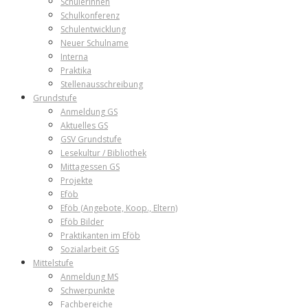
SchülerInnen
Schulkonferenz
Schulentwicklung
Neuer Schulname
Interna
Praktika
Stellenausschreibung
Grundstufe
Anmeldung GS
Aktuelles GS
GSV Grundstufe
Lesekultur / Bibliothek
Mittagessen GS
Projekte
Eföb
Eföb (Angebote, Koop., Eltern)
Eföb Bilder
Praktikanten im Eföb
Sozialarbeit GS
Mittelstufe
Anmeldung MS
Schwerpunkte
Fachbereiche