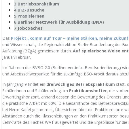
3 Betriebspraktikum
4 BIZ-Besuche
5 Praxislernen
6 Berliner Netzwerk für Ausbildung (BNA)
7 Jobcoaches
Das
Projekt „komm auf Tour – meine Stärken, meine Zukunf
und Wissenschaft, die Regionaldirektion Berlin-Brandenburg der Bund
Aufklärung (BZgA) gemeinsam durch.
Auf spielerische Weise ent
Januar/Februar.
Im Rahmen der BVBO 2.0 (Berliner vertiefte Berufsorientierung) wir
und Arbeitsschwerpunkte für die zukünftige BSO-Arbeit daraus abzul
In Jahrgang 9 findet ein
dreiwöchiges Betriebspraktikum
statt, 
Schülerinnen und Schüler erfolgt im
Praktikumshefter
, der vorhe
Erwartungshorizont, anhand dessen die Bewertung des Ordners und d
die praktische Arbeit mit 60%. Die Gesamtnote des Betriebspraktik
bei Herrn Kadel gesammelt, Übersichten über die Praktikumsorte wer
Abständen durch die Klassenleitungen an den Praktikumsorten besuc
Lehrkräfte des Faches WAT ausgewertet und die Ergebnisse für die i