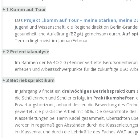
1 Komm auf Tour
+
Das
Projekt „komm auf Tour – meine Stärken, meine Z
Jugend und Wissenschaft, die Regionaldirektion Berlin-Branden
gesundheitliche Aufklärung (BZgA) gemeinsam durch.
Auf sp
Termin liegt meist im Januar/Februar.
2 Potentialanalyse
+
Im Rahmen der BVBO 2.0 (Berliner vertiefte Berufsorientierun
erheben und Arbeitsschwerpunkte für die zukünftige BSO-Arbei
3 Betriebspraktikum
+
In Jahrgang 9 findet ein
dreiwöchiges Betriebspraktikum
s
die Schülerinnen und Schüler erfolgt im
Praktikumshefter
, 
Erwartungshorizont, anhand dessen die Bewertung des Ordners
gewertet, die praktische Arbeit mit 60%. Die Gesamtnote des
Klassenleitungen bei Herrn Kadel gesammelt, Übersichten über
werden in regelmäßigen Abständen durch die Klassenleitungen
im Klassenrat und durch die Lehrkräfte des Faches WAT ausgew