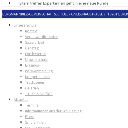
Eltern treffen Expert:innen geht in eine neue Runde
BERGMANNKIEZ-GEMEINSCHAFTSSCHULE
-
GNEISENAUSTRASSE 7, 10961 BERLIN
Unsere Schule
Kontakt
Verantwortlichkeiten
Sozialarbeit
Ganztag
Förderverein
Umweltschule
Erasmus+
iServ-Anmeldung
Kooperationen
Traditionen
Galerien
1.Hilfe & Notfälle
Aktuelles
Termine
Informationen aus der Schulleitung
Eltern
SchülerInnen