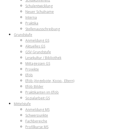
Schulkonferenz
Schulentwicklung
Neuer Schulname
Interna
Praktika
Stellenausschreibung
Grundstufe
Anmeldung GS
Aktuelles GS
GSV Grundstufe
Lesekultur / Bibliothek
Mittagessen GS
Projekte
Eföb
Eföb (Angebote, Koop., Eltern)
Eföb Bilder
Praktikanten im Eföb
Sozialarbeit GS
Mittelstufe
Anmeldung MS
Schwerpunkte
Fachbereiche
Profilkurse MS