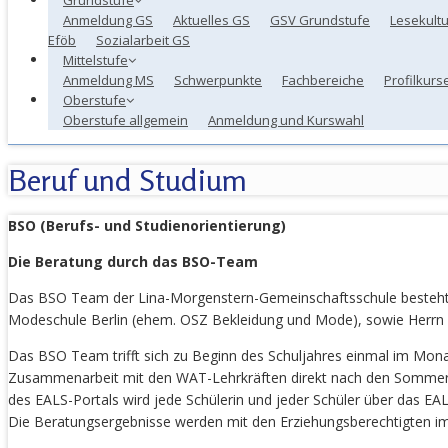
Anmeldung GS
Aktuelles GS
GSV Grundstufe
Lesekultu
Eföb
Sozialarbeit GS
Mittelstufe
Anmeldung MS
Schwerpunkte
Fachbereiche
Profilkurs
Oberstufe
Oberstufe allgemein
Anmeldung und Kurswahl
Beruf und Studium
BSO (Berufs- und Studienorientierung)
Die Beratung durch das BSO-Team
Das BSO Team der Lina-Morgenstern-Gemeinschaftsschule besteht de
Modeschule Berlin (ehem. OSZ Bekleidung und Mode), sowie Herrn 
Das BSO Team trifft sich zu Beginn des Schuljahres einmal im Monat
Zusammenarbeit mit den WAT-Lehrkräften direkt nach den Sommerferi
des EALS-Portals wird jede Schülerin und jeder Schüler über das 
Die Beratungsergebnisse werden mit den Erziehungsberechtigten i