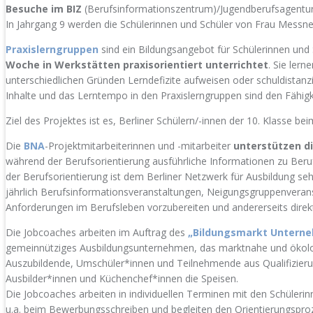
Besuche im BIZ
(Berufsinformationszentrum)/Jugendberufsagentu
In Jahrgang 9 werden die Schülerinnen und Schüler von Frau Messn
Praxislerngruppen
sind ein Bildungsangebot für Schülerinnen und
Woche in Werkstätten praxisorientiert unterrichtet
. Sie lern
unterschiedlichen Gründen Lerndefizite aufweisen oder schuldistanzier
Inhalte und das Lerntempo in den Praxislerngruppen sind den Fähigk
Ziel des Projektes ist es, Berliner Schülern/-innen der 10. Klasse be
Die
BNA
-Projektmitarbeiterinnen und -mitarbeiter
unterstützen di
während der Berufsorientierung ausführliche Informationen zu Beru
der Berufsorientierung ist dem Berliner Netzwerk für Ausbildung seh
jährlich Berufsinformationsveranstaltungen, Neigungsgruppenveransta
Anforderungen im Berufsleben vorzubereiten und andererseits dire
Die Jobcoaches arbeiten im Auftrag des
„Bildungsmarkt Untern
gemeinnütziges Ausbildungsunternehmen, das marktnahe und ökologi
Auszubildende, Umschüler*innen und Teilnehmende aus Qualifizieru
Ausbilder*innen und Küchenchef*innen die Speisen.
Die Jobcoaches arbeiten in individuellen Terminen mit den Schüleri
u.a. beim Bewerbungsschreiben und begleiten den Orientierungsproz