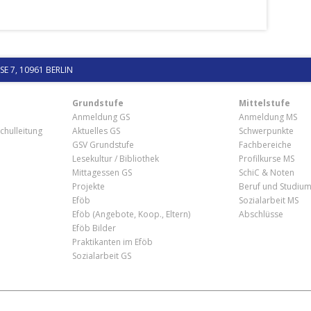
 7, 10961 BERLIN
Grundstufe
Mittelstufe
Anmeldung GS
Anmeldung MS
chulleitung
Aktuelles GS
Schwerpunkte
GSV Grundstufe
Fachbereiche
Lesekultur / Bibliothek
Profilkurse MS
Mittagessen GS
SchiC & Noten
Projekte
Beruf und Studiu
Eföb
Sozialarbeit MS
Eföb (Angebote, Koop., Eltern)
Abschlüsse
Eföb Bilder
Praktikanten im Eföb
Sozialarbeit GS