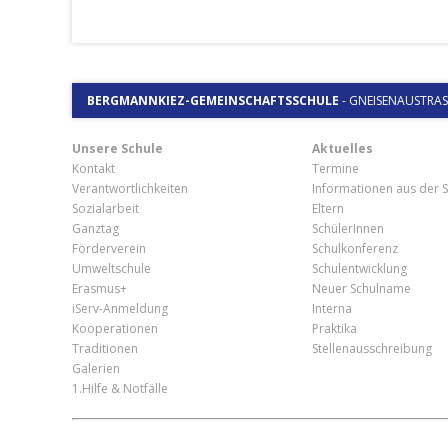
BERGMANNKIEZ-GEMEINSCHAFTSSCHULE
-
GNEISENAUSTRASSE
Unsere Schule
Aktuelles
Kontakt
Termine
Verantwortlichkeiten
Informationen aus der S
Sozialarbeit
Eltern
Ganztag
SchülerInnen
Förderverein
Schulkonferenz
Umweltschule
Schulentwicklung
Erasmus+
Neuer Schulname
iServ-Anmeldung
Interna
Kooperationen
Praktika
Traditionen
Stellenausschreibung
Galerien
1.Hilfe & Notfälle