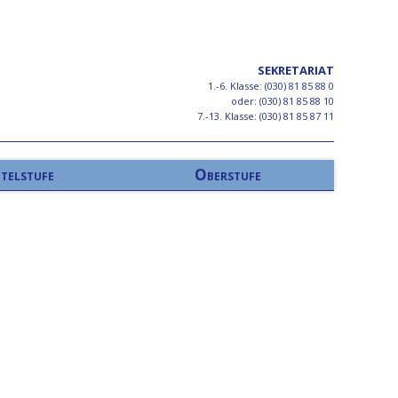
SEKRETARIAT
1.-6. Klasse: (030) 81 85 88 0
oder: (030) 81 85 88 10
7.-13. Klasse: (030) 81 85 87 11
telstufe
Oberstufe