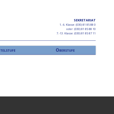
SEKRETARIAT
1.-6. Klasse: (030) 81 85 88 0
oder: (030) 81 85 88 10
7.-13. Klasse: (030) 81 85 87 11
telstufe
Oberstufe