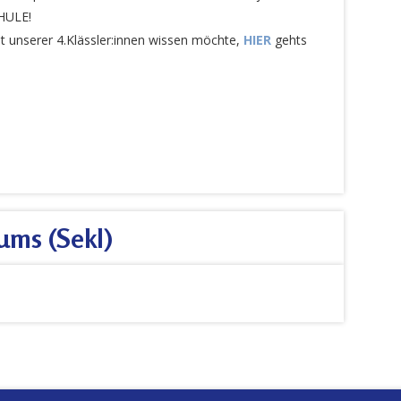
HULE!
unserer 4.Klässler:innen wissen möchte,
HIER
gehts
ums (SekI)