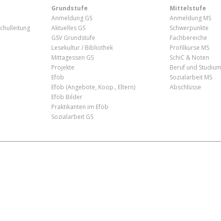
Grundstufe
Mittelstufe
Anmeldung GS
Anmeldung MS
chulleitung
Aktuelles GS
Schwerpunkte
GSV Grundstufe
Fachbereiche
Lesekultur / Bibliothek
Profilkurse MS
Mittagessen GS
SchiC & Noten
Projekte
Beruf und Studiu
Eföb
Sozialarbeit MS
Eföb (Angebote, Koop., Eltern)
Abschlüsse
Eföb Bilder
Praktikanten im Eföb
Sozialarbeit GS