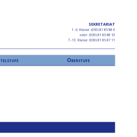
SEKRETARIAT
1.-6. Klasse: (030) 81 85 88 0
oder: (030) 81 85 88 10
7.-13. Klasse: (030) 81 85 87 11
telstufe
Oberstufe