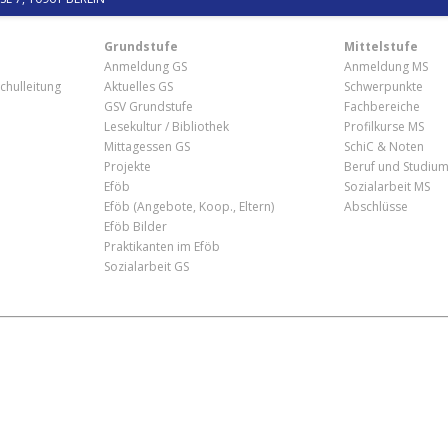
Grundstufe
Mittelstufe
Anmeldung GS
Anmeldung MS
chulleitung
Aktuelles GS
Schwerpunkte
GSV Grundstufe
Fachbereiche
Lesekultur / Bibliothek
Profilkurse MS
Mittagessen GS
SchiC & Noten
Projekte
Beruf und Studiu
Eföb
Sozialarbeit MS
Eföb (Angebote, Koop., Eltern)
Abschlüsse
Eföb Bilder
Praktikanten im Eföb
Sozialarbeit GS