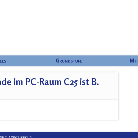
les
Grundstufe
Mit
nde im PC-Raum C25 ist B.
 7, 10961 BERLIN