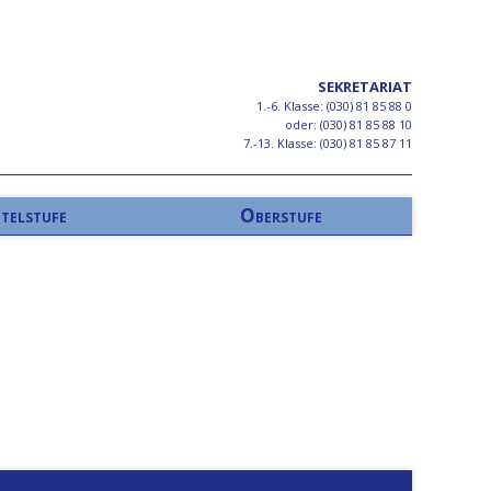
SEKRETARIAT
1.-6. Klasse: (030) 81 85 88 0
oder: (030) 81 85 88 10
7.-13. Klasse: (030) 81 85 87 11
telstufe
Oberstufe