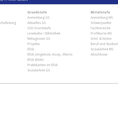
Grundstufe
Mittelstufe
Anmeldung GS
Anmeldung MS
chulleitung
Aktuelles GS
Schwerpunkte
GSV Grundstufe
Fachbereiche
Lesekultur / Bibliothek
Profilkurse MS
Mittagessen GS
SchiC & Noten
Projekte
Beruf und Studiu
Eföb
Sozialarbeit MS
Eföb (Angebote, Koop., Eltern)
Abschlüsse
Eföb Bilder
Praktikanten im Eföb
Sozialarbeit GS