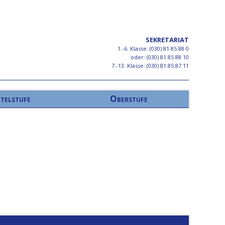
SEKRETARIAT
1.-6. Klasse: (030) 81 85 88 0
oder: (030) 81 85 88 10
7.-13. Klasse: (030) 81 85 87 11
telstufe
Oberstufe