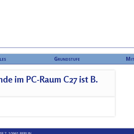
les
Grundstufe
Mit
nde im PC-Raum C27 ist B.
 7, 10961 BERLIN