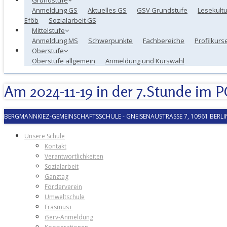
Anmeldung GS
Aktuelles GS
GSV Grundstufe
Lesekultu
Eföb
Sozialarbeit GS
Mittelstufe
Anmeldung MS
Schwerpunkte
Fachbereiche
Profilkurs
Oberstufe
Oberstufe allgemein
Anmeldung und Kurswahl
Am 2024-11-19 in der 7.Stunde im 
BERGMANNKIEZ-GEMEINSCHAFTSSCHULE
-
GNEISENAUSTRASSE 7, 10961 BERLIN
Unsere Schule
Kontakt
Verantwortlichkeiten
Sozialarbeit
Ganztag
Förderverein
Umweltschule
Erasmus+
iServ-Anmeldung