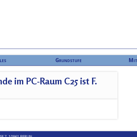
les
Grundstufe
Mit
nde im PC-Raum C25 ist F.
 7, 10961 BERLIN