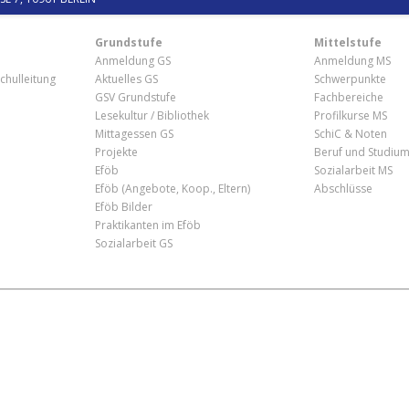
Grundstufe
Mittelstufe
Anmeldung GS
Anmeldung MS
chulleitung
Aktuelles GS
Schwerpunkte
GSV Grundstufe
Fachbereiche
Lesekultur / Bibliothek
Profilkurse MS
Mittagessen GS
SchiC & Noten
Projekte
Beruf und Studiu
Eföb
Sozialarbeit MS
Eföb (Angebote, Koop., Eltern)
Abschlüsse
Eföb Bilder
Praktikanten im Eföb
Sozialarbeit GS