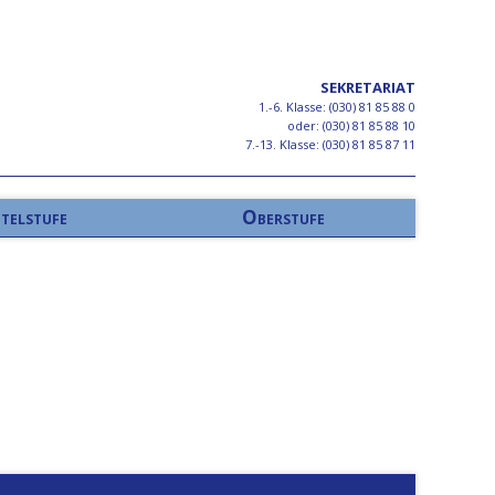
SEKRETARIAT
1.-6. Klasse: (030) 81 85 88 0
oder: (030) 81 85 88 10
7.-13. Klasse: (030) 81 85 87 11
telstufe
Oberstufe