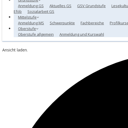
Anmeldung GS
Aktuelles GS
GSV Grundstufe
Lesekultu
Eföb
Sozialarbeit GS
Mittelstufe
Anmeldung MS
Schwerpunkte
Fachbereiche
Profilkurs
Oberstufe
Oberstufe allgemein
Anmeldung und Kurswahl
Ansicht laden.