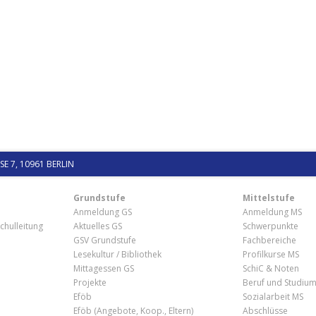
 7, 10961 BERLIN
Grundstufe
Mittelstufe
Anmeldung GS
Anmeldung MS
chulleitung
Aktuelles GS
Schwerpunkte
GSV Grundstufe
Fachbereiche
Lesekultur / Bibliothek
Profilkurse MS
Mittagessen GS
SchiC & Noten
Projekte
Beruf und Studiu
Eföb
Sozialarbeit MS
Eföb (Angebote, Koop., Eltern)
Abschlüsse