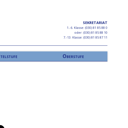
SEKRETARIAT
1.-6. Klasse: (030) 81 85 88 0
oder: (030) 81 85 88 10
7.-13. Klasse: (030) 81 85 87 11
telstufe
Oberstufe