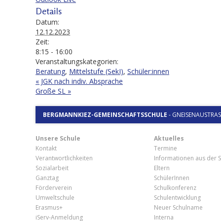
Details
Datum:
12.12.2023
Zeit:
8:15 - 16:00
Veranstaltungskategorien:
Beratung
,
Mittelstufe (SekI)
,
Schüler:innen
«
JGK nach indiv. Absprache
Große SL
»
BERGMANNKIEZ-GEMEINSCHAFTSSCHULE
-
GNEISENAUSTRASSE
Unsere Schule
Aktuelles
Kontakt
Termine
Verantwortlichkeiten
Informationen aus der S
Sozialarbeit
Eltern
Ganztag
SchülerInnen
Förderverein
Schulkonferenz
Umweltschule
Schulentwicklung
Erasmus+
Neuer Schulname
iServ-Anmeldung
Interna