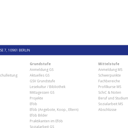
 7, 10961 BERLIN
Grundstufe
Mittelstufe
Anmeldung GS
Anmeldung MS
chulleitung
Aktuelles GS
Schwerpunkte
GSV Grundstufe
Fachbereiche
Lesekultur / Bibliothek
Profilkurse MS
Mittagessen GS
SchiC & Noten
Projekte
Beruf und Studiu
Eföb
Sozialarbeit MS
Eföb (Angebote, Koop., Eltern)
Abschlüsse
Eföb Bilder
Praktikanten im Eföb
Sozialarbeit GS