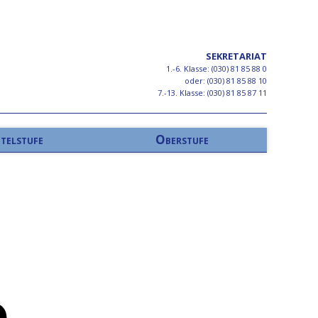
SEKRETARIAT
1.-6. Klasse: (030) 81 85 88 0
oder: (030) 81 85 88 10
7.-13. Klasse: (030) 81 85 87 11
telstufe
Oberstufe