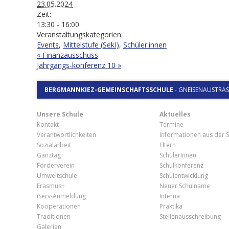
23.05.2024
Zeit:
13:30 - 16:00
Veranstaltungskategorien:
Events
,
Mittelstufe (SekI)
,
Schüler:innen
«
Finanzausschuss
Jahrgangs-konferenz 10
»
BERGMANNKIEZ-GEMEINSCHAFTSSCHULE
-
GNEISENAUSTRASSE
Unsere Schule
Aktuelles
Kontakt
Termine
Verantwortlichkeiten
Informationen aus der S
Sozialarbeit
Eltern
Ganztag
SchülerInnen
Förderverein
Schulkonferenz
Umweltschule
Schulentwicklung
Erasmus+
Neuer Schulname
iServ-Anmeldung
Interna
Kooperationen
Praktika
Traditionen
Stellenausschreibung
Galerien