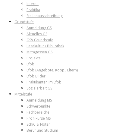
Interna
Praktika
Stellenausschreibung
Grundstufe
Anmeldung GS
Aktuelles GS
GSV Grundstufe
Lesekultur / Bibliothek
Mittagessen GS
Projekte
Eföb
Eföb (Angebote, Koop., Eltern)
Eföb Bilder
Praktikanten im Eföb
Sozialarbeit GS
Mittelstufe
Anmeldung MS
Schwerpunkte
Fachbereiche
Profilkurse MS
SchiC & Noten
Beruf und Studium