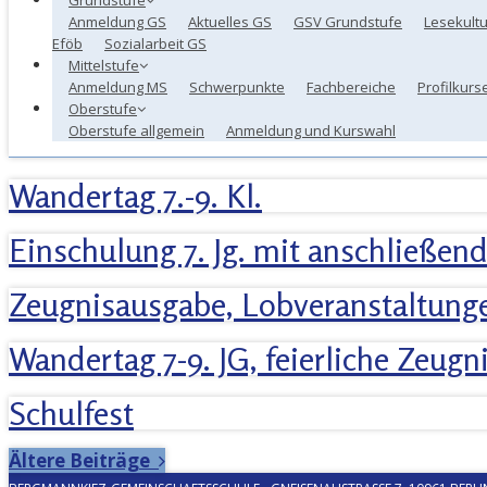
Anmeldung GS
Aktuelles GS
GSV Grundstufe
Lesekultu
Eföb
Sozialarbeit GS
Mittelstufe
Anmeldung MS
Schwerpunkte
Fachbereiche
Profilkurs
Oberstufe
Oberstufe allgemein
Anmeldung und Kurswahl
Wandertag 7.-9. Kl.
Einschulung 7. Jg. mit anschließen
Zeugnisausgabe, Lobveranstaltungen
Wandertag 7-9. JG, feierliche Zeugn
Schulfest
Ältere Beiträge