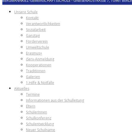
BERGMANNKIEZ-GEMEINSCHAFTSSCHULE
-
GNEISENAUSTRASSE 7, 10961 BERLIN
Unsere Schule
Kontakt
Verantwortlichkeiten
Sozialarbeit
Ganztag
Förderverein
Umweltschule
Erasmus+
iServ-Anmeldung
Kooperationen
Traditionen
Galerien
1.Hilfe & Notfälle
Aktuelles
Termine
Informationen aus der Schulleitung
Eltern
SchülerInnen
Schulkonferenz
Schulentwicklung
Neuer Schulname