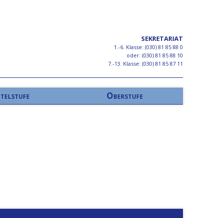
SEKRETARIAT
1.-6. Klasse: (030) 81 85 88 0
oder: (030) 81 85 88 10
7.-13. Klasse: (030) 81 85 87 11
telstufe
Oberstufe