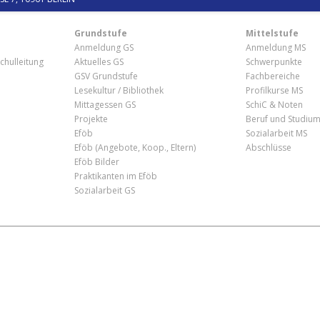
Grundstufe
Mittelstufe
Anmeldung GS
Anmeldung MS
chulleitung
Aktuelles GS
Schwerpunkte
GSV Grundstufe
Fachbereiche
Lesekultur / Bibliothek
Profilkurse MS
Mittagessen GS
SchiC & Noten
Projekte
Beruf und Studiu
Eföb
Sozialarbeit MS
Eföb (Angebote, Koop., Eltern)
Abschlüsse
Eföb Bilder
Praktikanten im Eföb
Sozialarbeit GS