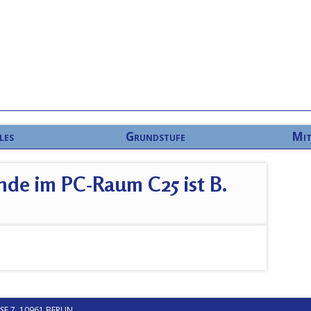
les
Grundstufe
Mit
nde im PC-Raum C25 ist B.
 7, 10961 BERLIN