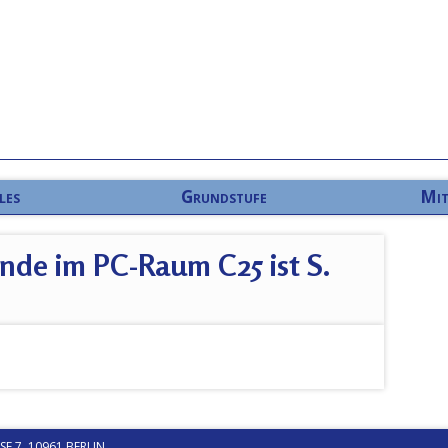
les
Grundstufe
Mit
nde im PC-Raum C25 ist S.
 7, 10961 BERLIN