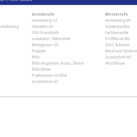
Grundstufe
Mittelstufe
Anmeldung GS
Anmeldung MS
chulleitung
Aktuelles GS
Schwerpunkte
GSV Grundstufe
Fachbereiche
Lesekultur / Bibliothek
Profilkurse MS
Mittagessen GS
SchiC & Noten
Projekte
Beruf und Studiu
Eföb
Sozialarbeit MS
Eföb (Angebote, Koop., Eltern)
Abschlüsse
Eföb Bilder
Praktikanten im Eföb
Sozialarbeit GS