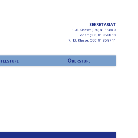
SEKRETARIAT
1.-6. Klasse: (030) 81 85 88 0
oder: (030) 81 85 88 10
7.-13. Klasse: (030) 81 85 87 11
telstufe
Oberstufe