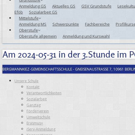
Anmeldung GS
Aktuelles GS
GSV Grundstufe
Lesekultu
Eföb
Sozialarbeit GS
Mittelstufe
Anmeldung MS
Schwerpunkte
Fachbereiche
Profilkurs
Oberstufe
Oberstufe allgemein
Anmeldung und Kurswahl
Am 2024-05-31 in der 3.Stunde im P
BERGMANNKIEZ-GEMEINSCHAFTSSCHULE
-
GNEISENAUSTRASSE 7, 10961 BERLIN
Unsere Schule
Kontakt
Verantwortlichkeiten
Sozialarbeit
Ganztag
Förderverein
Umweltschule
Erasmus+
iServ-Anmeldung