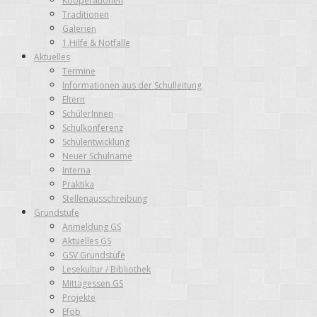
Kooperationen
Traditionen
Galerien
1.Hilfe & Notfälle
Aktuelles
Termine
Informationen aus der Schulleitung
Eltern
SchülerInnen
Schulkonferenz
Schulentwicklung
Neuer Schulname
Interna
Praktika
Stellenausschreibung
Grundstufe
Anmeldung GS
Aktuelles GS
GSV Grundstufe
Lesekultur / Bibliothek
Mittagessen GS
Projekte
Eföb