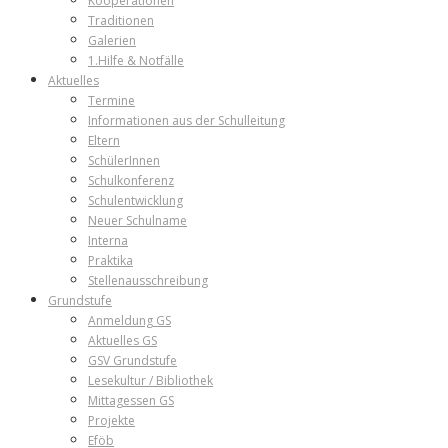
Kooperationen
Traditionen
Galerien
1.Hilfe & Notfälle
Aktuelles
Termine
Informationen aus der Schulleitung
Eltern
SchülerInnen
Schulkonferenz
Schulentwicklung
Neuer Schulname
Interna
Praktika
Stellenausschreibung
Grundstufe
Anmeldung GS
Aktuelles GS
GSV Grundstufe
Lesekultur / Bibliothek
Mittagessen GS
Projekte
Eföb