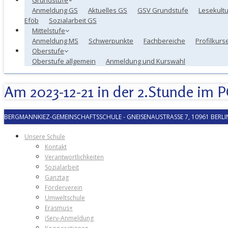
Anmeldung GS
Aktuelles GS
GSV Grundstufe
Lesekultu
Eföb
Sozialarbeit GS
Mittelstufe
Anmeldung MS
Schwerpunkte
Fachbereiche
Profilkurs
Oberstufe
Oberstufe allgemein
Anmeldung und Kurswahl
Am 2023-12-21 in der 2.Stunde im P
BERGMANNKIEZ-GEMEINSCHAFTSSCHULE
-
GNEISENAUSTRASSE 7, 10961 BERLIN
Unsere Schule
Kontakt
Verantwortlichkeiten
Sozialarbeit
Ganztag
Förderverein
Umweltschule
Erasmus+
iServ-Anmeldung