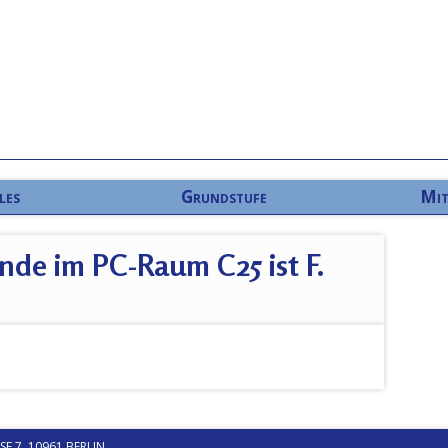
les
Grundstufe
Mit
nde im PC-Raum C25 ist F.
 7, 10961 BERLIN