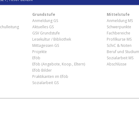
Grundstufe
Mittelstufe
Anmeldung GS
Anmeldung MS
chulleitung
Aktuelles GS
Schwerpunkte
GSV Grundstufe
Fachbereiche
Lesekultur / Bibliothek
Profilkurse MS
Mittagessen GS
SchiC & Noten
Projekte
Beruf und Studiu
Eföb
Sozialarbeit MS
Eföb (Angebote, Koop., Eltern)
Abschlüsse
Eföb Bilder
Praktikanten im Eföb
Sozialarbeit GS