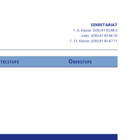
SEKRETARIAT
1.-6. Klasse: (030) 81 85 88 0
oder: (030) 81 85 88 10
7.-13. Klasse: (030) 81 85 87 11
telstufe
Oberstufe