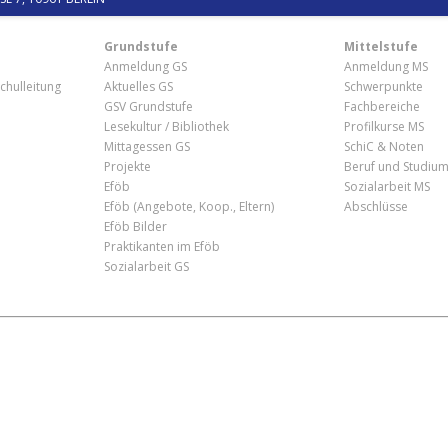
Grundstufe
Mittelstufe
Anmeldung GS
Anmeldung MS
chulleitung
Aktuelles GS
Schwerpunkte
GSV Grundstufe
Fachbereiche
Lesekultur / Bibliothek
Profilkurse MS
Mittagessen GS
SchiC & Noten
Projekte
Beruf und Studiu
Eföb
Sozialarbeit MS
Eföb (Angebote, Koop., Eltern)
Abschlüsse
Eföb Bilder
Praktikanten im Eföb
Sozialarbeit GS