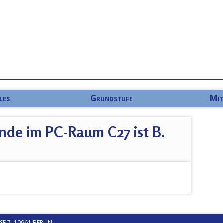
les
Grundstufe
Mit
unde im PC-Raum C27 ist B.
 7, 10961 BERLIN