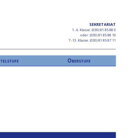
SEKRETARIAT
1.-6. Klasse: (030) 81 85 88 0
oder: (030) 81 85 88 10
7.-13. Klasse: (030) 81 85 87 11
telstufe
Oberstufe