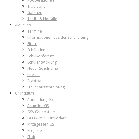
Kooperationen
Traditionen
Galerien
1.Hilfe & Notfälle
Aktuelles
Termine
Informationen aus der Schulleitung
Eltern
SchülerInnen
Schulkonferenz
Schulentwicklung
Neuer Schulname
Interna
Praktika
Stellenausschreibung
Grundstufe
Anmeldung GS
Aktuelles GS
GSV Grundstufe
Lesekultur / Bibliothek
Mittagessen GS
Projekte
Eföb