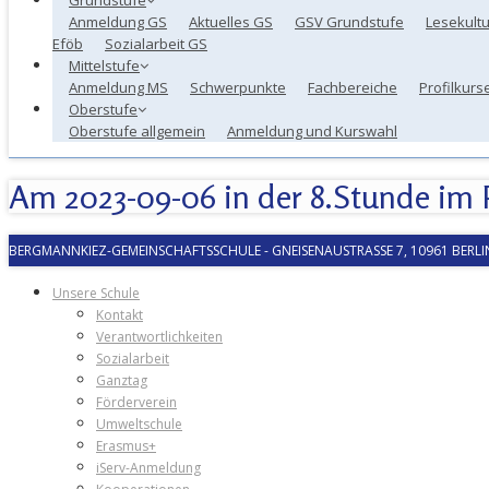
Anmeldung GS
Aktuelles GS
GSV Grundstufe
Lesekultu
Eföb
Sozialarbeit GS
Mittelstufe
Anmeldung MS
Schwerpunkte
Fachbereiche
Profilkurs
Oberstufe
Oberstufe allgemein
Anmeldung und Kurswahl
Am 2023-09-06 in der 8.Stunde im 
BERGMANNKIEZ-GEMEINSCHAFTSSCHULE
-
GNEISENAUSTRASSE 7, 10961 BERLIN
Unsere Schule
Kontakt
Verantwortlichkeiten
Sozialarbeit
Ganztag
Förderverein
Umweltschule
Erasmus+
iServ-Anmeldung