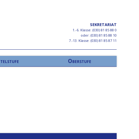
SEKRETARIAT
1.-6. Klasse: (030) 81 85 88 0
oder: (030) 81 85 88 10
7.-13. Klasse: (030) 81 85 87 11
telstufe
Oberstufe