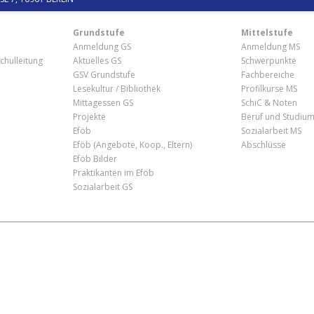
Grundstufe
Mittelstufe
Anmeldung GS
Anmeldung MS
chulleitung
Aktuelles GS
Schwerpunkte
GSV Grundstufe
Fachbereiche
Lesekultur / Bibliothek
Profilkurse MS
Mittagessen GS
SchiC & Noten
Projekte
Beruf und Studiu
Eföb
Sozialarbeit MS
Eföb (Angebote, Koop., Eltern)
Abschlüsse
Eföb Bilder
Praktikanten im Eföb
Sozialarbeit GS