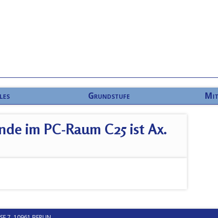
les
Grundstufe
Mit
nde im PC-Raum C25 ist Ax.
 7, 10961 BERLIN