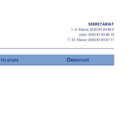
SEKRETARIAT
1.-6. Klasse: (030) 81 85 88 0
oder: (030) 81 85 88 10
7.-13. Klasse: (030) 81 85 87 11
telstufe
Oberstufe