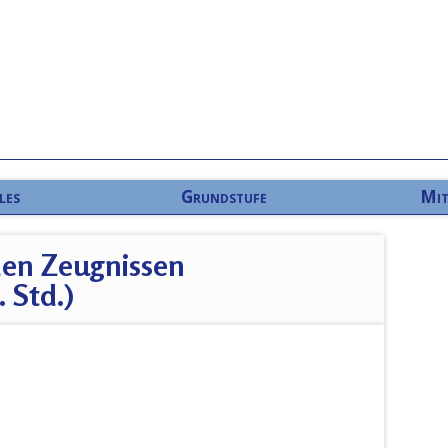
les
Grundstufe
Mit
den Zeugnissen
 Std.)