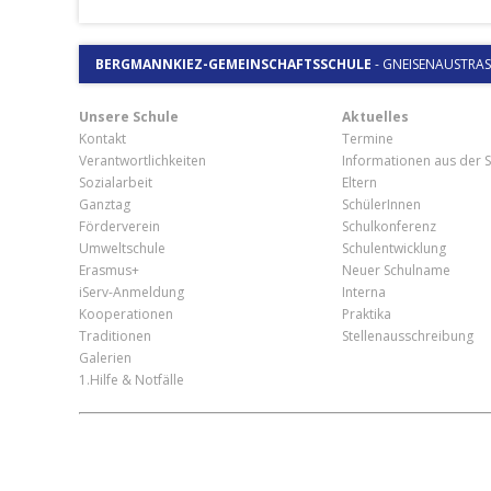
BERGMANNKIEZ-GEMEINSCHAFTSSCHULE
-
GNEISENAUSTRASSE
Unsere Schule
Aktuelles
Kontakt
Termine
Verantwortlichkeiten
Informationen aus der S
Sozialarbeit
Eltern
Ganztag
SchülerInnen
Förderverein
Schulkonferenz
Umweltschule
Schulentwicklung
Erasmus+
Neuer Schulname
iServ-Anmeldung
Interna
Kooperationen
Praktika
Traditionen
Stellenausschreibung
Galerien
1.Hilfe & Notfälle