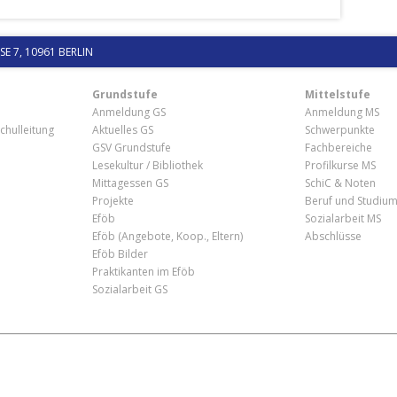
 7, 10961 BERLIN
Grundstufe
Mittelstufe
Anmeldung GS
Anmeldung MS
chulleitung
Aktuelles GS
Schwerpunkte
GSV Grundstufe
Fachbereiche
Lesekultur / Bibliothek
Profilkurse MS
Mittagessen GS
SchiC & Noten
Projekte
Beruf und Studiu
Eföb
Sozialarbeit MS
Eföb (Angebote, Koop., Eltern)
Abschlüsse
Eföb Bilder
Praktikanten im Eföb
Sozialarbeit GS