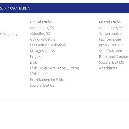
 7, 10961 BERLIN
Grundstufe
Mittelstufe
Anmeldung GS
Anmeldung MS
chulleitung
Aktuelles GS
Schwerpunkte
GSV Grundstufe
Fachbereiche
Lesekultur / Bibliothek
Profilkurse MS
Mittagessen GS
SchiC & Noten
Projekte
Beruf und Studiu
Eföb
Sozialarbeit MS
Eföb (Angebote, Koop., Eltern)
Abschlüsse
Eföb Bilder
Praktikanten im Eföb
Sozialarbeit GS