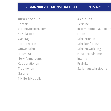
BERGMANNKIEZ-GEMEINSCHAFTSSCHULE
-
GNEISENAUSTRASSE
Unsere Schule
Aktuelles
Kontakt
Termine
Verantwortlichkeiten
Informationen aus der S
Sozialarbeit
Eltern
Ganztag
SchülerInnen
Förderverein
Schulkonferenz
Umweltschule
Schulentwicklung
Erasmus+
Neuer Schulname
iServ-Anmeldung
Interna
Kooperationen
Praktika
Traditionen
Stellenausschreibung
Galerien
1.Hilfe & Notfälle