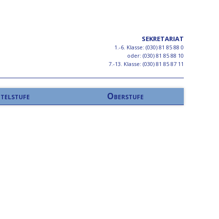
SEKRETARIAT
1.-6. Klasse: (030) 81 85 88 0
oder: (030) 81 85 88 10
7.-13. Klasse: (030) 81 85 87 11
telstufe
Oberstufe