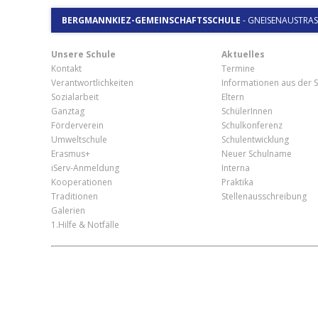
BERGMANNKIEZ-GEMEINSCHAFTSSCHULE
-
GNEISENAUSTRASSE
Unsere Schule
Aktuelles
Kontakt
Termine
Verantwortlichkeiten
Informationen aus der S
Sozialarbeit
Eltern
Ganztag
SchülerInnen
Förderverein
Schulkonferenz
Umweltschule
Schulentwicklung
Erasmus+
Neuer Schulname
iServ-Anmeldung
Interna
Kooperationen
Praktika
Traditionen
Stellenausschreibung
Galerien
1.Hilfe & Notfälle