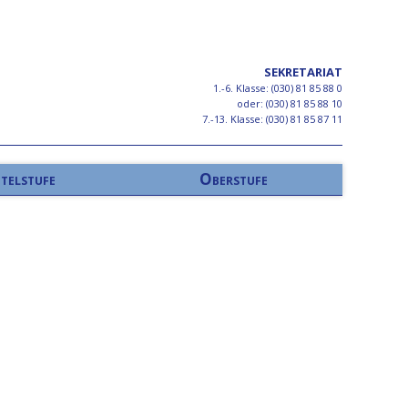
SEKRETARIAT
1.-6. Klasse: (030) 81 85 88 0
oder: (030) 81 85 88 10
7.-13. Klasse: (030) 81 85 87 11
telstufe
Oberstufe