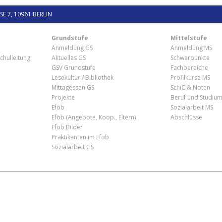
 7, 10961 BERLIN
Grundstufe
Mittelstufe
Anmeldung GS
Anmeldung MS
chulleitung
Aktuelles GS
Schwerpunkte
GSV Grundstufe
Fachbereiche
Lesekultur / Bibliothek
Profilkurse MS
Mittagessen GS
SchiC & Noten
Projekte
Beruf und Studiu
Eföb
Sozialarbeit MS
Eföb (Angebote, Koop., Eltern)
Abschlüsse
Eföb Bilder
Praktikanten im Eföb
Sozialarbeit GS