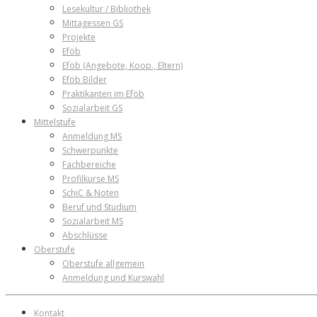
Lesekultur / Bibliothek
Mittagessen GS
Projekte
Eföb
Eföb (Angebote, Koop., Eltern)
Eföb Bilder
Praktikanten im Eföb
Sozialarbeit GS
Mittelstufe
Anmeldung MS
Schwerpunkte
Fachbereiche
Profilkurse MS
SchiC & Noten
Beruf und Studium
Sozialarbeit MS
Abschlüsse
Oberstufe
Oberstufe allgemein
Anmeldung und Kurswahl
Kontakt