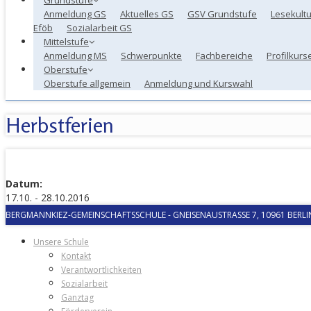
Anmeldung GS
Aktuelles GS
GSV Grundstufe
Lesekultu
Eföb
Sozialarbeit GS
Mittelstufe
Anmeldung MS
Schwerpunkte
Fachbereiche
Profilkurs
Oberstufe
Oberstufe allgemein
Anmeldung und Kurswahl
Herbstferien
Datum:
17.10. - 28.10.2016
BERGMANNKIEZ-GEMEINSCHAFTSSCHULE
-
GNEISENAUSTRASSE 7, 10961 BERLIN
Unsere Schule
Kontakt
Verantwortlichkeiten
Sozialarbeit
Ganztag