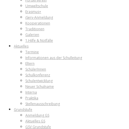
Förderverein
Umweltschule
Erasmus+
iServ-Anmeldung
Kooperationen
Traditionen
Galerien
1.Hilfe & Notfälle
Aktuelles
Termine
Informationen aus der Schulleitung
Eltern
SchülerInnen
Schulkonferenz
Schulentwicklung
Neuer Schulname
Interna
Praktika
Stellenausschreibung
Grundstufe
Anmeldung GS
Aktuelles GS
GSV Grundstufe