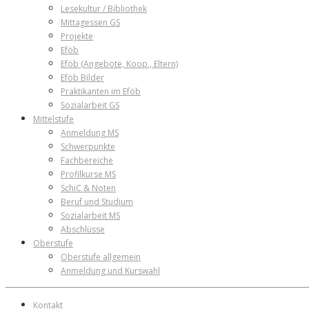
Lesekultur / Bibliothek
Mittagessen GS
Projekte
Eföb
Eföb (Angebote, Koop., Eltern)
Eföb Bilder
Praktikanten im Eföb
Sozialarbeit GS
Mittelstufe
Anmeldung MS
Schwerpunkte
Fachbereiche
Profilkurse MS
SchiC & Noten
Beruf und Studium
Sozialarbeit MS
Abschlüsse
Oberstufe
Oberstufe allgemein
Anmeldung und Kurswahl
Kontakt