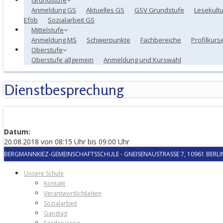
Anmeldung GS
Aktuelles GS
GSV Grundstufe
Lesekultu
Eföb
Sozialarbeit GS
Mittelstufe
Anmeldung MS
Schwerpunkte
Fachbereiche
Profilkurs
Oberstufe
Oberstufe allgemein
Anmeldung und Kurswahl
Dienstbesprechung
Datum:
20.08.2018 von 08:15 Uhr bis 09:00 Uhr
BERGMANNKIEZ-GEMEINSCHAFTSSCHULE
-
GNEISENAUSTRASSE 7, 10961 BERLIN
Unsere Schule
Kontakt
Verantwortlichkeiten
Sozialarbeit
Ganztag