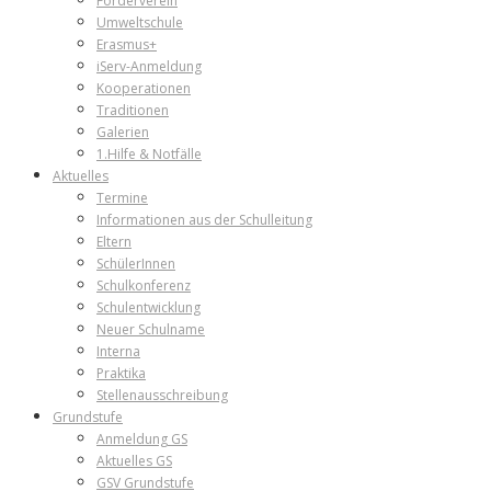
Förderverein
Umweltschule
Erasmus+
iServ-Anmeldung
Kooperationen
Traditionen
Galerien
1.Hilfe & Notfälle
Aktuelles
Termine
Informationen aus der Schulleitung
Eltern
SchülerInnen
Schulkonferenz
Schulentwicklung
Neuer Schulname
Interna
Praktika
Stellenausschreibung
Grundstufe
Anmeldung GS
Aktuelles GS
GSV Grundstufe