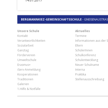
14.07.2017
BERGMANNKIEZ-GEMEINSCHAFTSSCHULE
-
GNEISENAUSTRASSE
Unsere Schule
Aktuelles
Kontakt
Termine
Verantwortlichkeiten
Informationen aus der S
Sozialarbeit
Eltern
Ganztag
SchülerInnen
Förderverein
Schulkonferenz
Umweltschule
Schulentwicklung
Erasmus+
Neuer Schulname
iServ-Anmeldung
Interna
Kooperationen
Praktika
Traditionen
Stellenausschreibung
Galerien
1.Hilfe & Notfälle