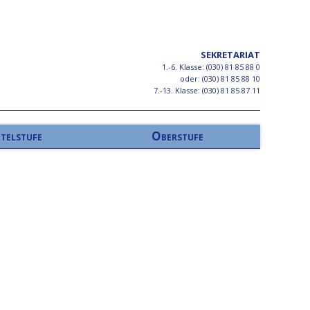
SEKRETARIAT
1.-6. Klasse: (030) 81 85 88 0
oder: (030) 81 85 88 10
7.-13. Klasse: (030) 81 85 87 11
telstufe
Oberstufe