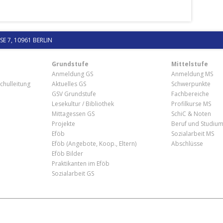
 7, 10961 BERLIN
Grundstufe
Mittelstufe
Anmeldung GS
Anmeldung MS
chulleitung
Aktuelles GS
Schwerpunkte
GSV Grundstufe
Fachbereiche
Lesekultur / Bibliothek
Profilkurse MS
Mittagessen GS
SchiC & Noten
Projekte
Beruf und Studiu
Eföb
Sozialarbeit MS
Eföb (Angebote, Koop., Eltern)
Abschlüsse
Eföb Bilder
Praktikanten im Eföb
Sozialarbeit GS