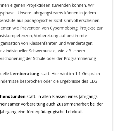
er:innen eigenen Projektideen zuwenden können. Wir
bungsphase. Unsere Jahrgangsteams können in jedem
ssenstufe aus pädagogischer Sicht sinnvoll erscheinen.
Themen wie Prävention von Cybermobbing; Projekte zur
Basiskompetenzen; Vorbereitung auf bestimmte
ganisation von Klassenfahrten und Wandertagen;
z individueller Schwerpunkte, wie z.B. einem
Verschönerung der Schule oder der Programmierung
duelle
Lernberatung
statt. Hier wird im 1:1-Gespräch
hindernisse besprochen oder die Ergebnisse des LEG
chenstunden
statt. In allen Klassen eines Jahrgangs
 gemeinsamer Vorbereitung auch Zusammenarbeit bei der
o Jahrgang eine förderpädagogische Lehrkraft