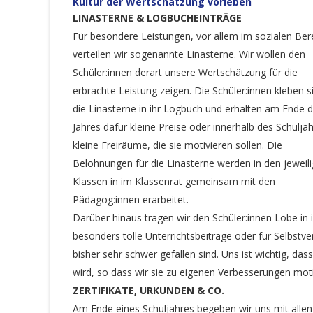
Kultur der Wertschätzung vorleben
LINASTERNE & LOGBUCHEINTRÄGE
Für besondere Leistungen, vor allem im sozialen Ber
verteilen wir sogenannte Linasterne. Wir wollen den
Schüler:innen derart unsere Wertschätzung für die
erbrachte Leistung zeigen. Die Schüler:innen kleben s
die Linasterne in ihr Logbuch und erhalten am Ende 
Jahres dafür kleine Preise oder innerhalb des Schulja
kleine Freiräume, die sie motivieren sollen. Die
Belohnungen für die Linasterne werden in den jeweil
Klassen in im Klassenrat gemeinsam mit den
Pädagog:innen erarbeitet.
Darüber hinaus tragen wir den Schüler:innen Lobe in 
besonders tolle Unterrichtsbeiträge oder für Selbstver
bisher sehr schwer gefallen sind. Uns ist wichtig, dass
wird, so dass wir sie zu eigenen Verbesserungen moti
ZERTIFIKATE, URKUNDEN & CO.
Am Ende eines Schuljahres begeben wir uns mit allen 