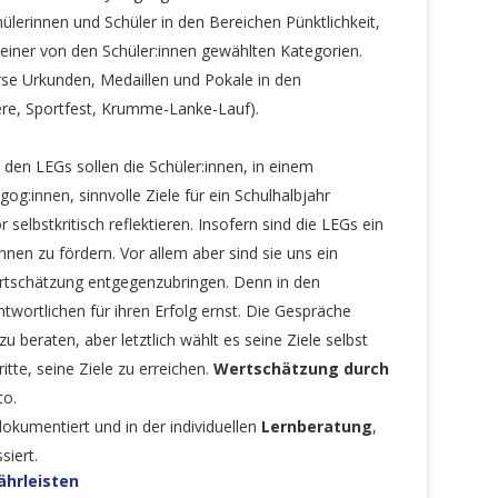
hülerinnen und Schüler in den Bereichen Pünktlichkeit,
einer von den Schüler:innen gewählten Kategorien.
rse Urkunden, Medaillen und Pokale in den
re, Sportfest, Krumme-Lanke-Lauf).
 den LEGs sollen die Schüler:innen, in einem
:innen, sinnvolle Ziele für ein Schulhalbjahr
 selbstkritisch reflektieren. Insofern sind die LEGs ein
nnen zu fördern. Vor allem aber sind sie uns ein
ertschätzung entgegenzubringen. Denn in den
wortlichen für ihren Erfolg ernst. Die Gespräche
beraten, aber letztlich wählt es seine Ziele selbst
tte, seine Ziele zu erreichen.
Wertschätzung durch
to.
kumentiert und in der individuellen
Lernberatung
,
siert.
ährleisten