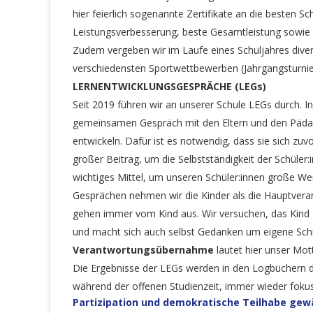
hier feierlich sogenannte Zertifikate an die besten Sc
Leistungsverbesserung, beste Gesamtleistung sowie 
Zudem vergeben wir im Laufe eines Schuljahres dive
verschiedensten Sportwettbewerben (Jahrgangsturnie
LERNENTWICKLUNGSGESPRÄCHE (LEGs)
Seit 2019 führen wir an unserer Schule LEGs durch. In
gemeinsamen Gespräch mit den Eltern und den Pädagog
entwickeln. Dafür ist es notwendig, dass sie sich zuvor
großer Beitrag, um die Selbstständigkeit der Schüler:i
wichtiges Mittel, um unseren Schüler:innen große W
Gesprächen nehmen wir die Kinder als die Hauptverant
gehen immer vom Kind aus. Wir versuchen, das Kind zu 
und macht sich auch selbst Gedanken um eigene Schri
Verantwortungsübernahme
lautet hier unser Mot
Die Ergebnisse der LEGs werden in den Logbüchern do
während der offenen Studienzeit, immer wieder fokus
Partizipation und demokratische Teilhabe gew