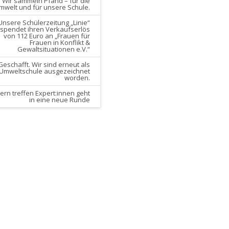
Wir sammeln Pfand – für die
mwelt und für unsere Schule.
Unsere Schülerzeitung „Linie“
spendet ihren Verkaufserlös
von 112 Euro an „Frauen für
Frauen in Konflikt &
Gewaltsituationen e.V.“
Geschafft. Wir sind erneut als
Umweltschule ausgezeichnet
worden.
tern treffen Expert:innen geht
in eine neue Runde