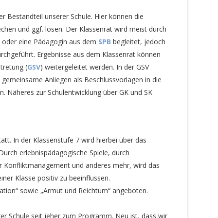
ter Bestandteil unserer Schule. Hier können die
echen und ggf. lösen. Der Klassenrat wird meist durch
en oder eine Pädagogin aus dem
SPB
begleitet, jedoch
urchgeführt. Ergebnisse aus dem Klassenrat können
tretung (
GSV
) weitergeleitet werden. In der GSV
d gemeinsame Anliegen als Beschlussvorlagen in die
n. Näheres zur Schulentwicklung über GK und SK
tatt. In der Klassenstufe 7 wird hierbei über das
Durch erlebnispädagogische Spiele, durch
r Konfliktmanagement und anderes mehr, wird das
ner Klasse positiv zu beeinflussen.
ration“ sowie „Armut und Reichtum“ angeboten.
r Schule seit jeher zum Programm. Neu ist, dass wir