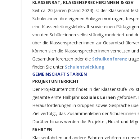
KLASSENRAT, KLASSENSPRECHER:INNEN & GSV
Seit ca. 20 Jahren (Stand 2024) ist der Klassenrat fes
Schüler:innen ihre eigenen Anliegen vortragen, bespr
eine Klassenleitungslehrkraft sowie einen Pädagog
von den Schüler:innen selbstständig moderiert und d
über die Klassensprecher:innen zur Gesamtschülerver
können sich die Klassensprecher:innen vernetzen un
Gesamtkonferenzen oder die
Schulkonferenz
trage
finden Sie unter
Schulentwicklung
.
GEMEINSCHAFT STÄRKEN
PROJEKTUNTERRICHT
Der Projektunterricht findet in der Klassenstufe 7/8 s
gesamte erste Halbjahr
soziales Lernen
gefördert. 
Herausforderungen in Gruppen sowie Gespräche übe
Ziel verfolgt, das Zusammenleben der Schüler:innen ei
Darüber hinaus werden die Projekte „Flucht und Mig
FAHRTEN
Klassenfahrten und andere Fahrten gehören zu unsere