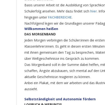
Basis unserer Arbeit ist die Ausbildung von Sprachko
Schulerfolg ansehen. Mehr dazu findet sich
hier
. Inf
hingegen unter
FACHBEREICHE
.
Nachfolgend legen wir die Grundlagen unserer Pädago
Willkommen heißen
DAS MORGENBAND
Jeden Morgen verbringen die Schüler:innen die erst
Klassenlehrer:innen. Es geht in diesen ersten Minut
mit ihnen gemeinsam den Tag zu besprechen, Material
über Weltgeschehnisse ins Gespräch zu kommen.
Das Morgenband soll in der Summe dabei helfen, mit L
schaffen, Ängste abzubauen, sich mental auf den Unte
aktuelle Geschehnisse reagieren zu können.
Anbei ein Plakat, mit dem wir arbeiten und das illust
aussieht.
Selbstständigkeit und Autonomie fördern
LOGBUCH & WEBUNTIS