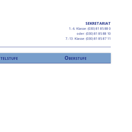
SEKRETARIAT
1.-6. Klasse: (030) 81 85 88 0
oder: (030) 81 85 88 10
7.-13. Klasse: (030) 81 85 87 11
telstufe
Oberstufe