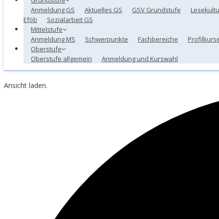
Anmeldung GS
Aktuelles GS
GSV Grundstufe
Lesekultu
Eföb
Sozialarbeit GS
Mittelstufe
Anmeldung MS
Schwerpunkte
Fachbereiche
Profilkurs
Oberstufe
Oberstufe allgemein
Anmeldung und Kurswahl
Ansicht laden.