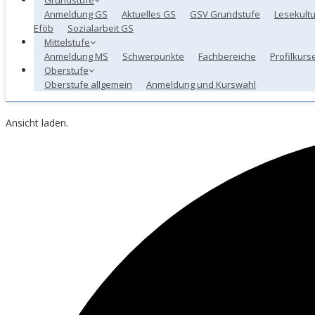
Anmeldung GS
Aktuelles GS
GSV Grundstufe
Lesekultu
Eföb
Sozialarbeit GS
Mittelstufe
Anmeldung MS
Schwerpunkte
Fachbereiche
Profilkurs
Oberstufe
Oberstufe allgemein
Anmeldung und Kurswahl
Ansicht laden.